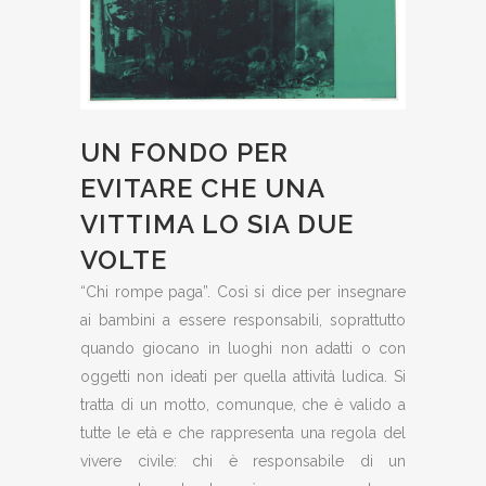
UN FONDO PER
EVITARE CHE UNA
VITTIMA LO SIA DUE
VOLTE
“Chi rompe paga”. Così si dice per insegnare
ai bambini a essere responsabili, soprattutto
quando giocano in luoghi non adatti o con
oggetti non ideati per quella attività ludica. Si
tratta di un motto, comunque, che è valido a
tutte le età e che rappresenta una regola del
vivere civile: chi è responsabile di un