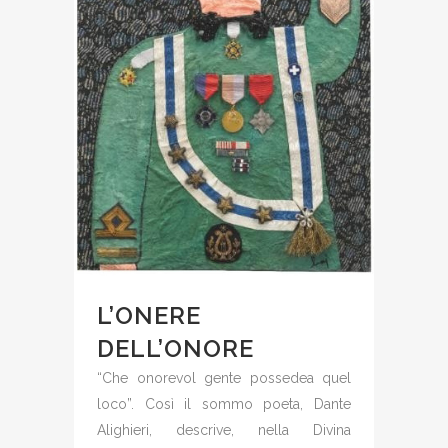
L’ONERE
DELL’ONORE
“Che onorevol gente possedea quel
loco”. Così il sommo poeta, Dante
Alighieri, descrive, nella Divina