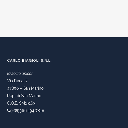
CARLO BIAGIOLI S.R.L.
(a socio unico)
Via Piana, 7
47890 – San Marino
Rep. di San Marino
C.O.E. SM19163
366 194 7818
(+39)