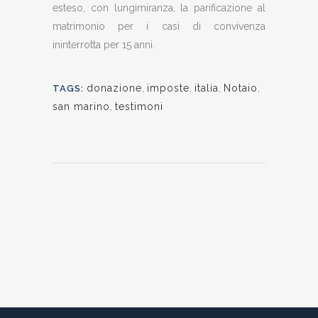
esteso, con lungimiranza, la parificazione al
matrimonio per i casi di convivenza
ininterrotta per 15 anni.
donazione
,
imposte
,
italia
,
Notaio
,
TAGS:
san marino
,
testimoni