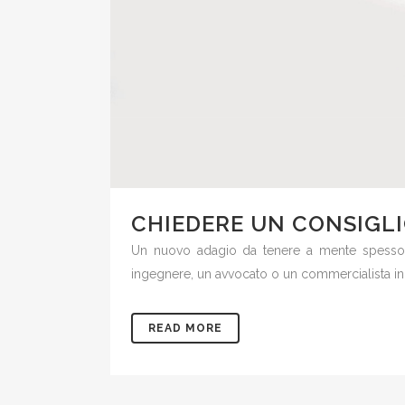
CHIEDERE UN CONSIGL
Un nuovo adagio da tenere a mente spesso p
ingegnere, un avvocato o un commercialista in m
READ MORE