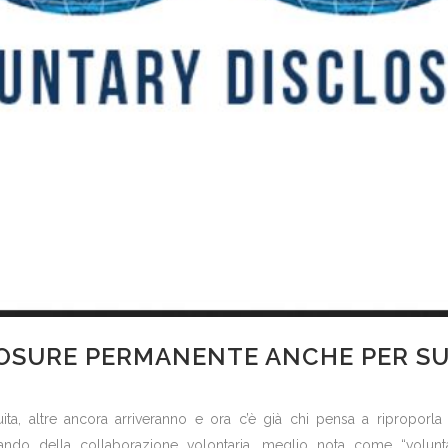
OSURE PERMANENTE ANCHE PER SU
tuita, altre ancora arriveranno e ora c’è già chi pensa a riproporla
lando della collaborazione volontaria, meglio nota come “voluntar