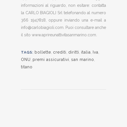
informazioni al riguardo, non esitare: contatta
la CARLO BIAGIOLI Srl telefonando al numero
366 1947818, oppure inviando una e-mail a
info@carlobiagioli.com. Puoi consultare anche
il sito www.aprireunattivitasanmarino.com.
bollette
,
crediti
,
diritti
,
italia
,
Iva
,
TAGS:
ONU
,
premi assicurativi
,
san marino
,
titano