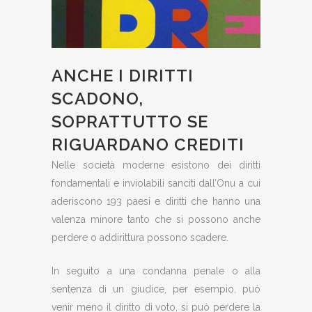
ANCHE I DIRITTI
SCADONO,
SOPRATTUTTO SE
RIGUARDANO CREDITI
Nelle società moderne esistono dei diritti
fondamentali e inviolabili sanciti dall’Onu a cui
aderiscono 193 paesi e diritti che hanno una
valenza minore tanto che si possono anche
perdere o addirittura possono scadere.
In seguito a una condanna penale o alla
sentenza di un giudice, per esempio, può
venir meno il diritto di voto, si può perdere la