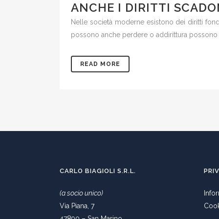
ANCHE I DIRITTI SCAD
Nelle società moderne esistono dei diritti fond
possono anche perdere o addirittura possono sc
READ MORE
CARLO BIAGIOLI S.R.L.
PRI
(a socio unico)
Info
Via Piana, 7
Cook
47890 – San Marino