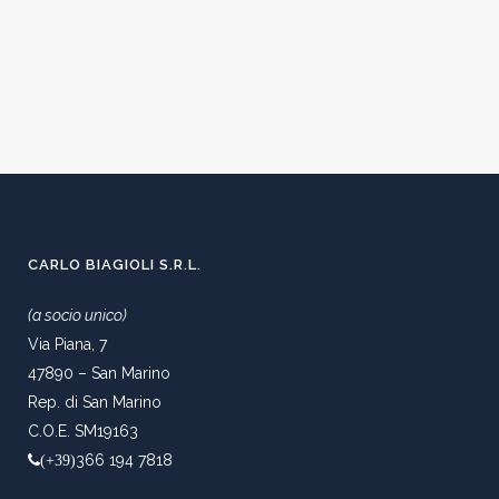
CARLO BIAGIOLI S.R.L.
(a socio unico)
Via Piana, 7
47890 – San Marino
Rep. di San Marino
C.O.E. SM19163
366 194 7818
(+39)