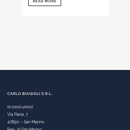
READ MORE
CARLO BIAGIOLI S.R.L.
(a socio unico)
Via Piana, 7
47890 – San Marino
Rep. di San Marino