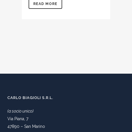
READ MORE
CARLO BIAGIOLI S.R.L.
(a socio unico)
Via Piana, 7
47890 – San Marino