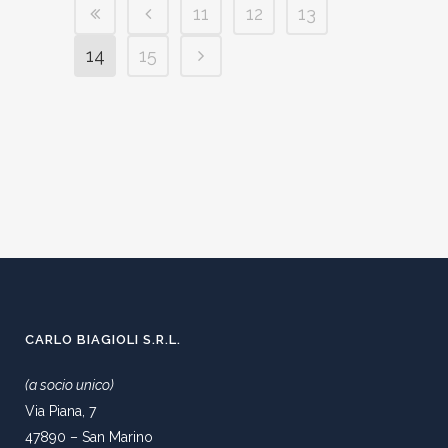
11
12
13
14
15
CARLO BIAGIOLI S.R.L.
(a socio unico)
Via Piana, 7
47890 – San Marino