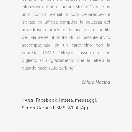
intenzioni del libro l’autore stesso “Non è un
libro contro l’e-mail (a cosa servirebbe?)…è
ispirato da un’idea semplice: la bellezza del
lieve fruscio prodotto da una busta spedita
per via aerea, il tonfo di un pesante invito
accompagnato da un cartoncino con la
richiesta R.S.V.P, l’allegro sussurro di un
biglietto di ringraziamento che la lettera fa
quando cade sullo zerbino”.
Chiara Macina
Facebook
,
lettera
,
messaggi
,
TAGS:
Simon Garfield
,
SMS
,
WhatsApp