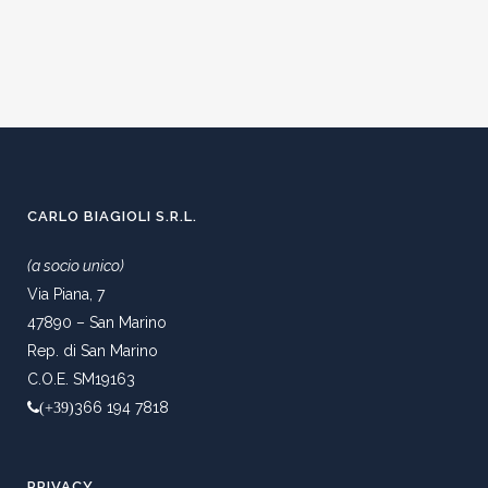
CARLO BIAGIOLI S.R.L.
(a socio unico)
Via Piana, 7
47890 – San Marino
Rep. di San Marino
C.O.E. SM19163
366 194 7818
(+39)
PRIVACY