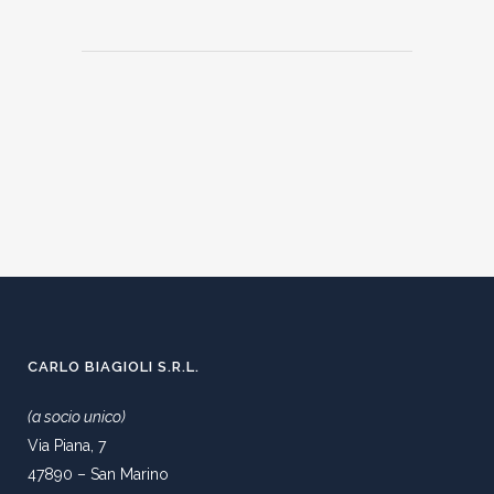
CARLO BIAGIOLI S.R.L.
(a socio unico)
Via Piana, 7
47890 – San Marino