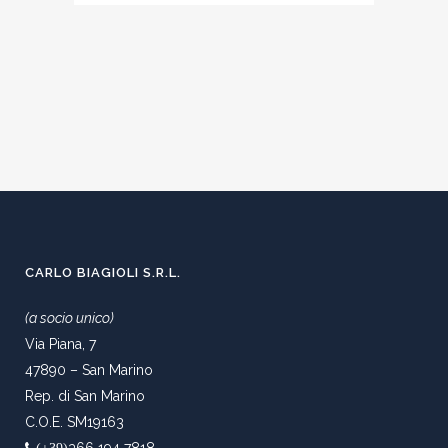
CARLO BIAGIOLI S.R.L.
(a socio unico)
Via Piana, 7
47890 – San Marino
Rep. di San Marino
C.O.E. SM19163
366 194 7818
(+39)