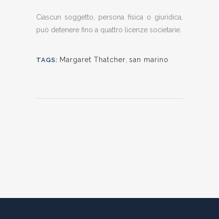
Ciascun soggetto, persona fisica o giuridica,
può detenere fino a quattro licenze societarie.
Margaret Thatcher
,
san marino
TAGS: