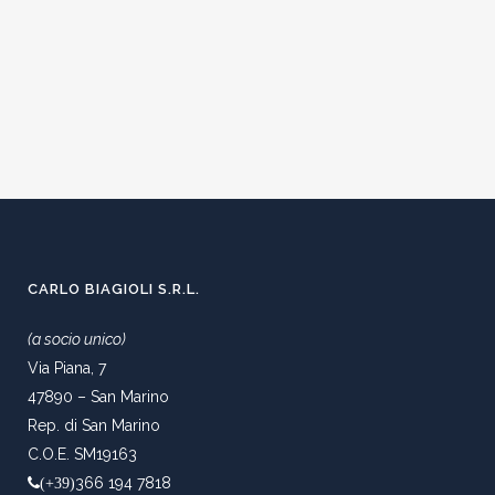
CARLO BIAGIOLI S.R.L.
(a socio unico)
Via Piana, 7
47890 – San Marino
Rep. di San Marino
C.O.E. SM19163
366 194 7818
(+39)