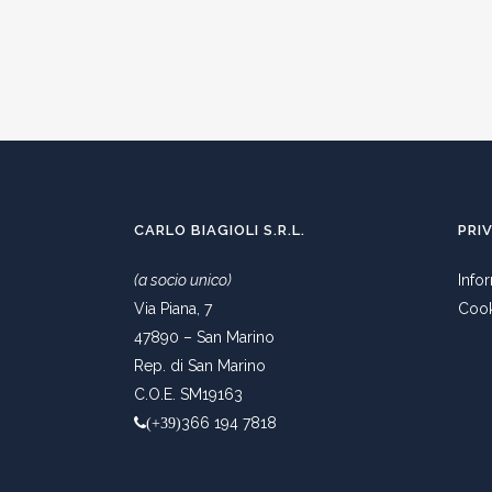
CARLO BIAGIOLI S.R.L.
PRI
(a socio unico)
Info
Via Piana, 7
Cook
47890 – San Marino
Rep. di San Marino
C.O.E. SM19163
366 194 7818
(+39)