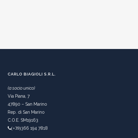
CARLO BIAGIOLI S.R.L.
(a socio unico)
Via Piana, 7
47890 – San Marino
Rep. di San Marino
C.O.E. SM19163
366 194 7818
(+39)