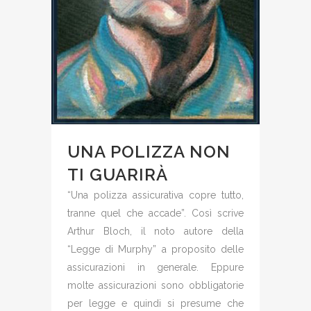
UNA POLIZZA NON
TI GUARIRÀ
“Una polizza assicurativa copre tutto,
tranne quel che accade”. Così scrive
Arthur Bloch, il noto autore della
“Legge di Murphy” a proposito delle
assicurazioni in generale. Eppure
molte assicurazioni sono obbligatorie
per legge e quindi si presume che