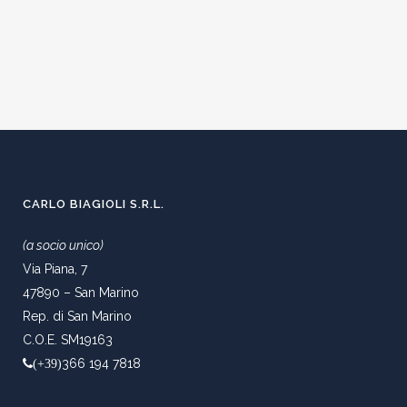
CARLO BIAGIOLI S.R.L.
(a socio unico)
Via Piana, 7
47890 – San Marino
Rep. di San Marino
C.O.E. SM19163
366 194 7818
(+39)