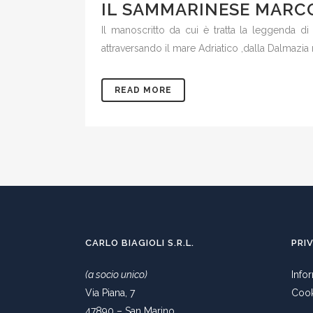
IL SAMMARINESE MARCO
Il manoscritto da cui è tratta la leggenda di
attraversando il mare Adriatico ,dalla Dalmazia n
READ MORE
CARLO BIAGIOLI S.R.L.
PRI
(a socio unico)
Info
Via Piana, 7
Cook
47890 – San Marino