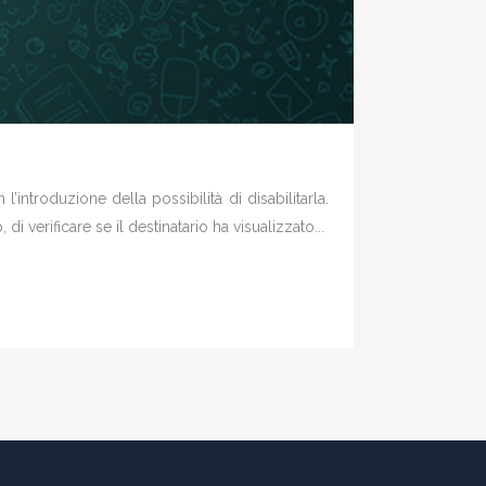
’introduzione della possibilità di disabilitarla.
 verificare se il destinatario ha visualizzato...