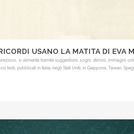
 RICORDI USANO LA MATITA DI EVA
 prezioso, si alimenta tramite suggestioni, sogni, stimoli, immagini 
si testi, pubblicati in Italia, negli Stati Uniti, in Giappone, Taiwan, Spagn