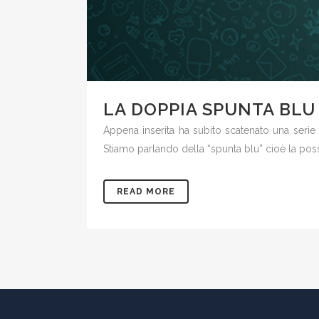
LA DOPPIA SPUNTA BLU
Appena inserita ha subito scatenato una serie di
Stiamo parlando della “spunta blu” cioè la possib
READ MORE