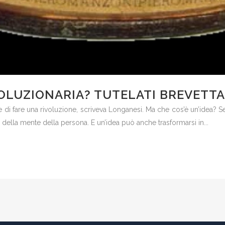
VOLUZIONARIA? TUTELATI BREVETT
di fare una rivoluzione, scriveva Longanesi. Ma che cos’è un’idea? S
della mente della persona. E un’idea può anche trasformarsi in...