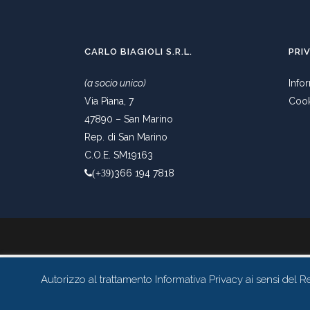
CARLO BIAGIOLI S.R.L.
PRI
(a socio unico)
Info
Via Piana, 7
Cook
47890 – San Marino
Rep. di San Marino
C.O.E. SM19163
366 194 7818
(+39)
Autorizzo al trattamento Informativa Privacy ai sensi de