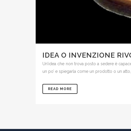
IDEA O INVENZIONE RI
Un’idea che non trova posto a sedere è capace 
un po’ e spiegarla come un prodotto o un atto, 
READ MORE