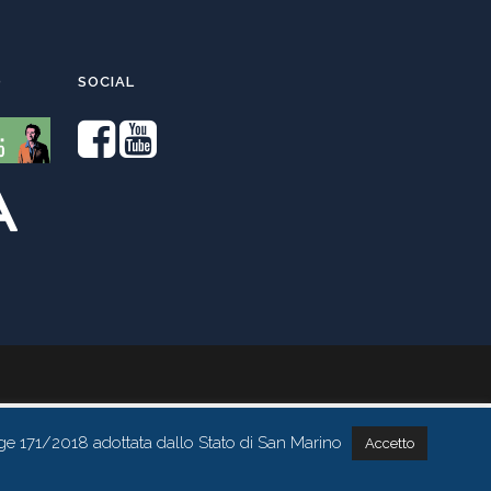
O
SOCIAL
ge 171/2018 adottata dallo Stato di San Marino
Accetto
Contattaci tramite whatsapp