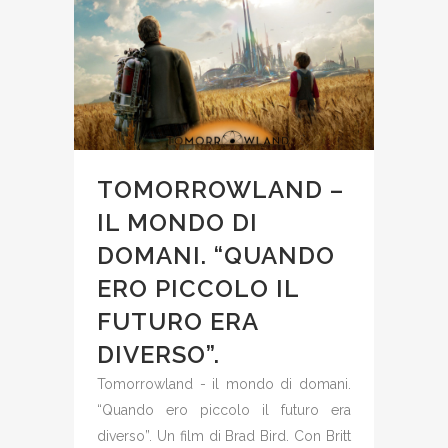
TOMORROWLAND –
IL MONDO DI
DOMANI. “QUANDO
ERO PICCOLO IL
FUTURO ERA
DIVERSO”.
Tomorrowland - il mondo di domani.
“Quando ero piccolo il futuro era
diverso”. Un film di Brad Bird. Con Britt