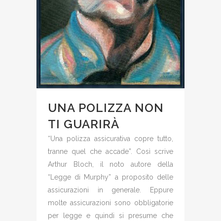
UNA POLIZZA NON
TI GUARIRÀ
“Una polizza assicurativa copre tutto,
tranne quel che accade”. Così scrive
Arthur Bloch, il noto autore della
“Legge di Murphy” a proposito delle
assicurazioni in generale. Eppure
molte assicurazioni sono obbligatorie
per legge e quindi si presume che