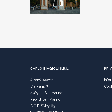
CARLO BIAGIOLI S.R.L.
PRI
(a socio unico)
Info
Via Piana, 7
Cook
47890 – San Marino
Rep. di San Marino
C.O.E. SM19163