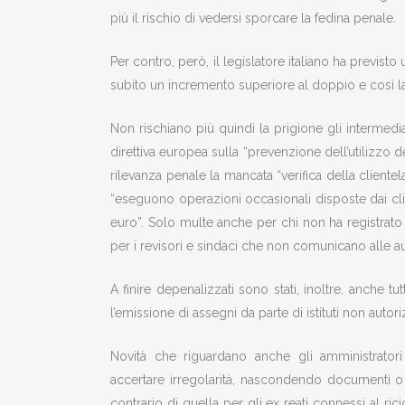
più il rischio di vedersi sporcare la fedina penale.
Per contro, però, il legislatore italiano ha previst
subito un incremento superiore al doppio e così l
Non rischiano più quindi la prigione gli intermediar
direttiva europea sulla “prevenzione dell’utilizzo d
rilevanza penale la mancata “verifica della cliente
“eseguono operazioni occasionali disposte dai cl
euro”. Solo multe anche per chi non ha registrato 
per i revisori e sindaci che non comunicano alle auto
A finire depenalizzati sono stati, inoltre, anche t
l’emissione di assegni da parte di istituti non autoriz
Novità che riguardano anche gli amministratori 
accertare irregolarità, nascondendo documenti
o
contrario di quella per gli ex reati connessi al r