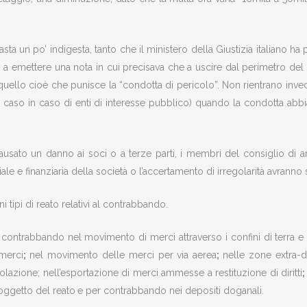
un po’ indigesta, tanto che il ministero della Giustizia italiano ha poi 
, a emettere una nota in cui precisava che a uscire dal perimetro del
 quello cioè che punisce la “condotta di pericolo”. Non rientrano in
l caso in caso di enti di interesse pubblico) quando la condotta ab
ausato un danno ai soci o a terze parti, i membri del consiglio di 
le e finanziaria della società o l’accertamento di irregolarità avranno
i tipi di reato relativi al contrabbando.
 il contrabbando nel movimento di merci attraverso i confini di terra 
 merci
;
nel movimento delle merci per via aerea
;
nelle zone extra-d
olazione; nell’esportazione di merci ammesse a restituzione di diritti
oggetto del reato
e per contrabbando nei depositi doganali.