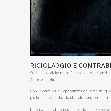
RICICLAGGIO E CONTRABB
Se fino a qualche mese fa uno dei reati finanziari s
Almeno in Italia.
Con i decreti sulle depenalizzazioni varati dal gove
più tali, ma sono stati derubricati a sanzioni ammini
Difronte infatti alla omessa identificazione e regi