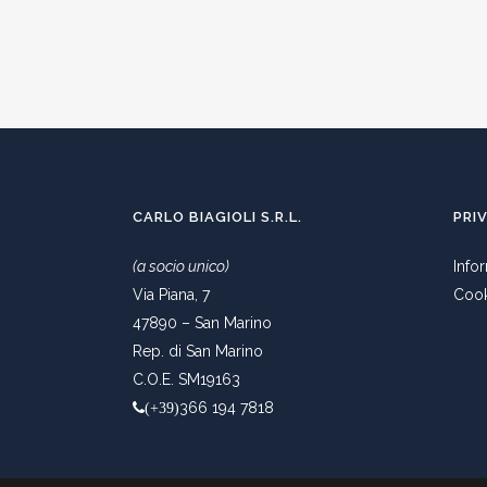
CARLO BIAGIOLI S.R.L.
PRI
(a socio unico)
Info
Via Piana, 7
Cook
47890 – San Marino
Rep. di San Marino
C.O.E. SM19163
366 194 7818
(+39)