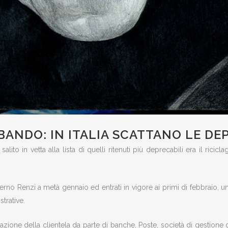
ANDO: IN ITALIA SCATTANO LE DE
alito in vetta alla lista di quelli ritenuti più deprecabili era il ric
rno Renzi a metà gennaio ed entrati in vigore ai primi di febbraio, un 
strative.
strazione della clientela da parte di banche, Poste, società di gestion