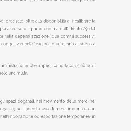
precisato, oltre alla disponibilità a “ricalibrare la
 penale è solo il primo comma dell’articolo 29 del
vece nella depenalizzazione i due commi successivi,
bia oggettivamente “cagionato un danno ai soci o a
amministrazione che impediscono l’acquisizione di
 solo una multa.
e gli spazi doganali, nel movimento delle merci nei
oganali
;
per indebito uso di merci importate con
;
nell’importazione od esportazione temporanea; in