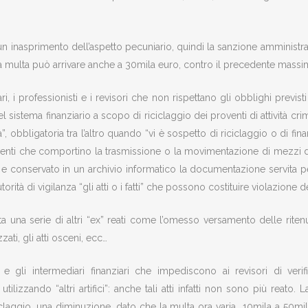
o un inasprimento dell’aspetto pecuniario, quindi la sanzione amministrat
a multa può arrivare anche a 30mila euro, contro il precedente massim
i, i professionisti e i revisori che non rispettano gli obblighi previst
el sistema finanziario a scopo di riciclaggio dei proventi di attività 
la”, obbligatoria tra l’altro quando “vi è sospetto di riciclaggio o di 
ienti che comportino la trasmissione o la movimentazione di mezzi 
e conservato in un archivio informatico la documentazione servita per l
rità di vigilanza “gli atti o i fatti” che possono costituire violazione 
utta una serie di altri “ex” reati come l’omesso versamento delle ritenu
zati, gli atti osceni, ecc…
e gli intermediari finanziari che impediscono ai revisori di verif
 utilizzando “altri artifici”: anche tali atti infatti non sono più reat
iciclaggio, una diminuzione, dato che la multa ora varia 10mila a 50m