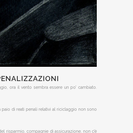
PENALIZZAZIONI
iclaggio, ora il vento sembra essere un po’ cambiato.
paio di reati penali relativi al riciclaggio non sono
e del risparmio, compagnie di assicurazione, non c’è