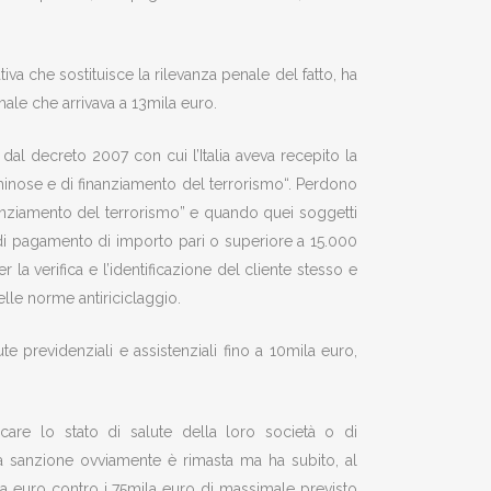
iva che sostituisce la rilevanza penale del fatto, ha
ale che arrivava a 13mila euro.
i dal decreto 2007 con cui l’Italia aveva recepito la
criminose e di finanziamento del terrorismo“. Perdono
finanziamento del terrorismo” e quando quei soggetti
di pagamento di importo pari o superiore a 15.000
a verifica e l’identificazione del cliente stesso e
delle norme antiriciclaggio.
te previdenziali e assistenziali fino a 10mila euro,
icare lo stato di salute della loro società o di
o. La sanzione ovviamente è rimasta ma ha subito, al
ila euro contro i 75mila euro di massimale previsto