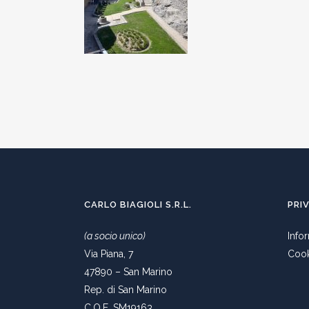
CARLO BIAGIOLI S.R.L.
PRI
(a socio unico)
Info
Via Piana, 7
Cook
47890 – San Marino
Rep. di San Marino
C.O.E. SM19163