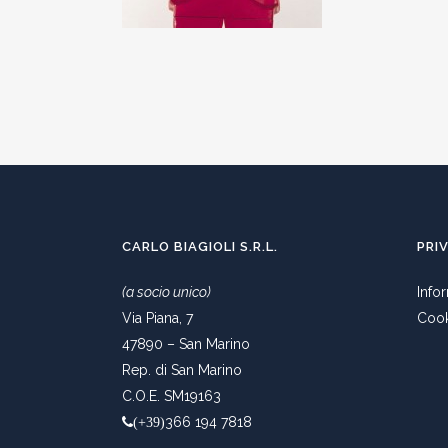
CARLO BIAGIOLI S.R.L.
PRI
(a socio unico)
Info
Via Piana, 7
Cook
47890 – San Marino
Rep. di San Marino
C.O.E. SM19163
366 194 7818
(+39)