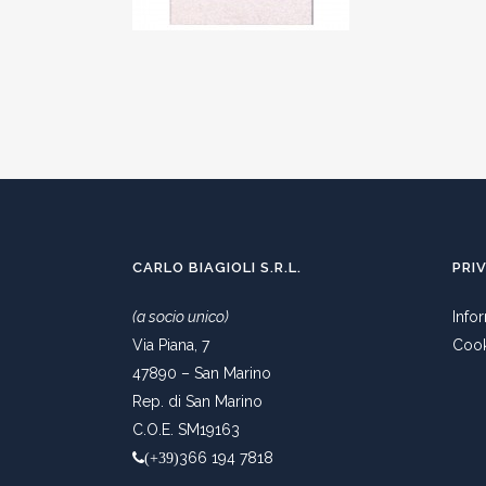
CARLO BIAGIOLI S.R.L.
PRI
(a socio unico)
Info
Via Piana, 7
Cook
47890 – San Marino
Rep. di San Marino
C.O.E. SM19163
366 194 7818
(+39)