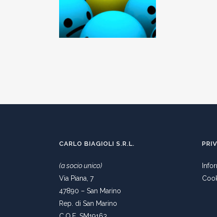
CARLO BIAGIOLI S.R.L.
PRI
(a socio unico)
Info
Via Piana, 7
Cook
47890 – San Marino
Rep. di San Marino
C.O.E. SM19163