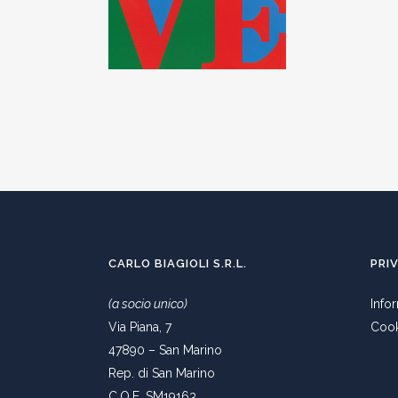
CARLO BIAGIOLI S.R.L.
PRI
(a socio unico)
Info
Via Piana, 7
Cook
47890 – San Marino
Rep. di San Marino
C.O.E. SM19163