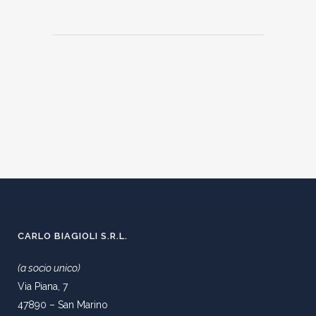
CARLO BIAGIOLI S.R.L.
(a socio unico)
Via Piana, 7
47890 – San Marino