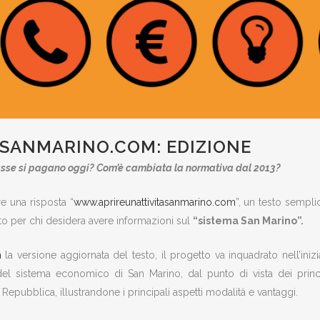
SANMARINO.COM: EDIZIONE
asse si pagano oggi? Com’è cambiata la normativa dal 2013?
 una risposta “
www.aprireunattivitasanmarino.com
”, un testo sempl
to per chi desidera avere informazioni sul
“sistema San Marino”.
m
la versione aggiornata del testo, il progetto va inquadrato nell’iniz
a del sistema economico di San Marino, dal punto di vista dei princ
epubblica, illustrandone i principali aspetti modalità e vantaggi.