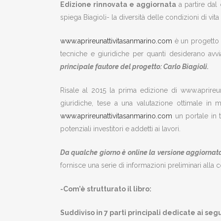
Edizione rinnovata e aggiornata
a partire dal 
spiega Biagioli- la diversità delle condizioni di vit
www.aprireunattivitasanmarino.com
è un progetto c
tecniche e giuridiche per quanti desiderano avv
principale fautore del progetto: Carlo Biagioli.
Risale al 2015 la prima edizione di www.aprire
giuridiche, tese a una valutazione ottimale in meri
www.aprireunattivitasanmarino.com
un portale in t
potenziali investitori e addetti ai lavori.
Da qualche giorno è online la versione aggiornata
fornisce una serie di informazioni preliminari alla c
-Com’è strutturato il libro:
Suddiviso in 7 parti principali dedicate ai seg