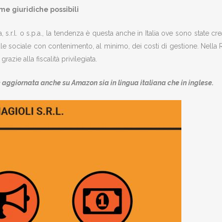
me giuridiche possibili
 s.r.l. o s.p.a., la tendenza è questa anche in Italia ove sono state c
tale sociale con contenimento, al minimo, dei costi di gestione. Nella
zie alla fiscalità privilegiata.
ne aggiornata anche su Amazon sia in lingua italiana che in inglese.