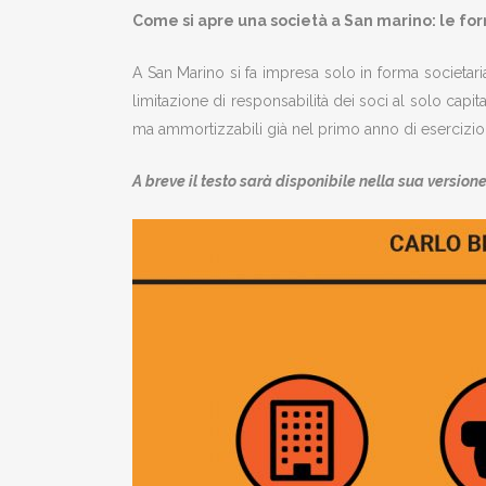
Come si apre una società a San marino: le for
A San Marino si fa impresa solo in forma societaria,
limitazione di responsabilità dei soci al solo capi
ma ammortizzabili già nel primo anno di esercizio gra
A breve il testo sarà disponibile nella sua versio