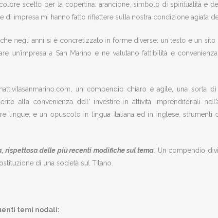
colore scelto per la copertina: arancione, simbolo di spiritualità e d
a e di impresa mi hanno fatto riflettere sulla nostra condizione agiata d
he negli anni si è concretizzato in forme diverse: un testo e un sito In
iare un’impresa a San Marino e ne valutano fattibilità e convenien
unattivitasanmarino.com, un compendio chiaro e agile, una sorta d
to alla convenienza dell’ investire in attività imprenditoriali nell’a
re lingue, e un opuscolo in lingua italiana ed in inglese, strumenti
, rispettosa delle più recenti modifiche sul tema
. Un compendio divis
ostituzione di una società sul Titano.
uenti temi nodali: