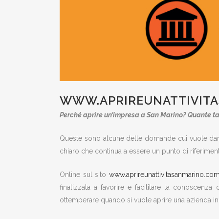
WWW.APRIREUNATTIVITA
Perché aprire un’impresa a San Marino? Quante t
Queste sono alcune delle domande cui vuole dare
chiaro che continua a essere un punto di riferimen
Online sul sito
www.aprireunattivitasanmarino.co
finalizzata a favorire e facilitare la conoscenz
ottemperare quando si vuole aprire una azienda in R