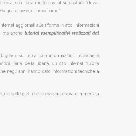
ell’India, una Terra molto cara al suo autore “dove-
ella quale, però, ci lamentiamo.”
ternet aggiornati alle riforme in atto, informazioni
za, ma anche
tutorial esemplificativi realizzati dal
i bignami sul tema, con informazioni tecniche e
ntica Terra della libertà, un sito Internet fruibile
 che negli anni hanno dato informazioni tecniche a
o in sette parti che in maniera chiara e immediata