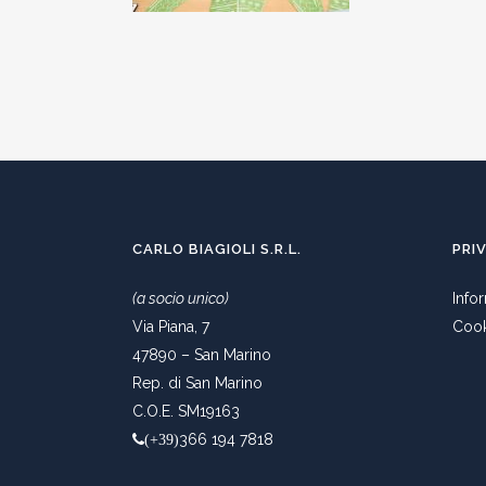
CARLO BIAGIOLI S.R.L.
PRI
(a socio unico)
Info
Via Piana, 7
Cook
47890 – San Marino
Rep. di San Marino
C.O.E. SM19163
366 194 7818
(+39)