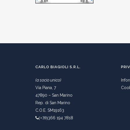
CARLO BIAGIOLI S.R.L.
PRI
(a socio unico)
Info
Via Piana, 7
Cook
47890 – San Marino
Rep. di San Marino
C.O.E. SM19163
366 194 7818
(+39)