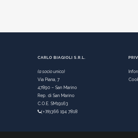
CARLO BIAGIOLI S.R.L.
PRI
(a socio unico)
Info
Via Piana, 7
Cook
47890 – San Marino
Rep. di San Marino
C.O.E. SM19163
366 194 7818
(+39)