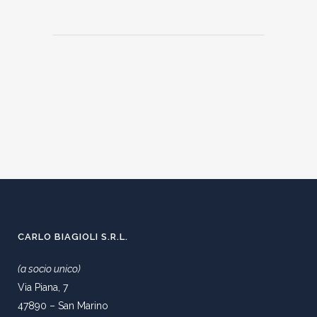
CARLO BIAGIOLI S.R.L.
(a socio unico)
Via Piana, 7
47890 – San Marino