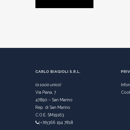
CARLO BIAGIOLI S.R.L.
PRI
(a socio unico)
Info
Via Piana, 7
Cook
47890 – San Marino
Rep. di San Marino
C.O.E. SM19163
366 194 7818
(+39)