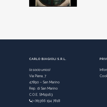
CARLO BIAGIOLI S.R.L.
PRI
(a socio unico)
Info
Via Piana, 7
Cook
47890 – San Marino
Rep. di San Marino
C.O.E. SM19163
366 194 7818
(+39)