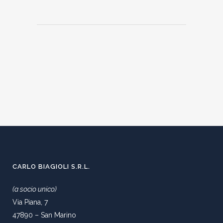
CARLO BIAGIOLI S.R.L.
(a socio unico)
Via Piana, 7
47890 – San Marino