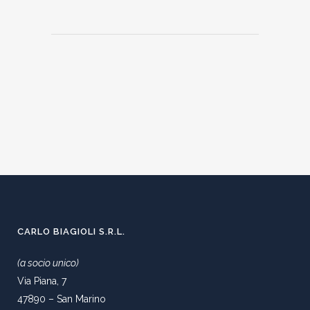
CARLO BIAGIOLI S.R.L.
(a socio unico)
Via Piana, 7
47890 – San Marino