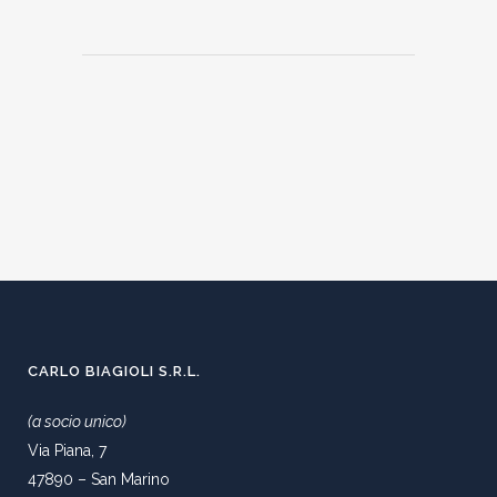
CARLO BIAGIOLI S.R.L.
(a socio unico)
Via Piana, 7
47890 – San Marino