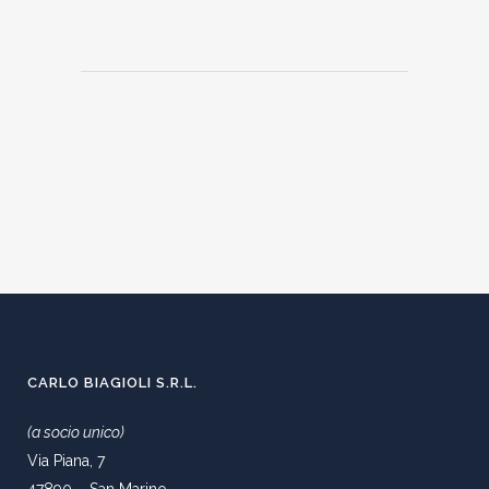
CARLO BIAGIOLI S.R.L.
(a socio unico)
Via Piana, 7
47890 – San Marino