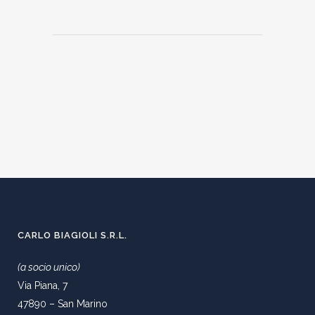
CARLO BIAGIOLI S.R.L.
(a socio unico)
Via Piana, 7
47890 – San Marino