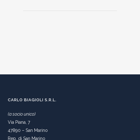
CARLO BIAGIOLI S.R.L.
(a socio unico)
Via Piana, 7
47890 – San Marino
Rep. di San Marino