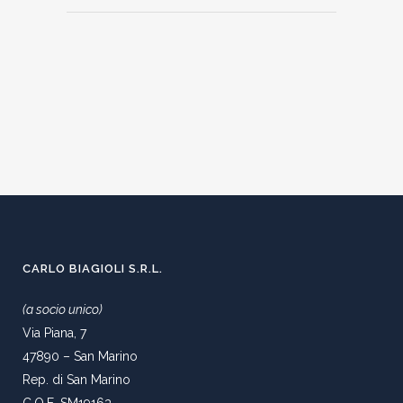
CARLO BIAGIOLI S.R.L.
(a socio unico)
Via Piana, 7
47890 – San Marino
Rep. di San Marino
C.O.E. SM19163