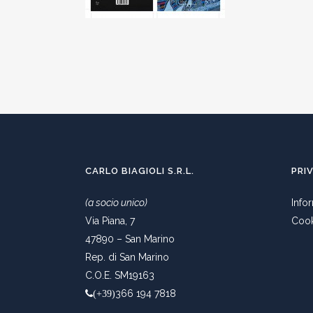
CARLO BIAGIOLI S.R.L.
PRI
(a socio unico)
Info
Via Piana, 7
Cook
47890 – San Marino
Rep. di San Marino
C.O.E. SM19163
366 194 7818
(+39)