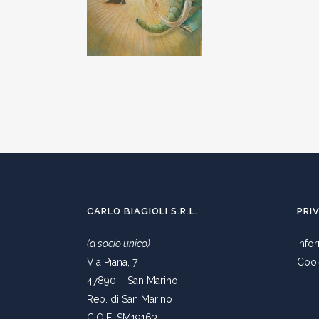
CARLO BIAGIOLI S.R.L.
PRI
(a socio unico)
Info
Via Piana, 7
Cook
47890 – San Marino
Rep. di San Marino
C.O.E. SM19163