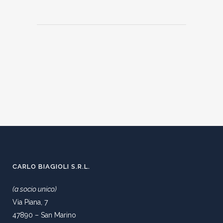
CARLO BIAGIOLI S.R.L.
(a socio unico)
Via Piana, 7
47890 – San Marino